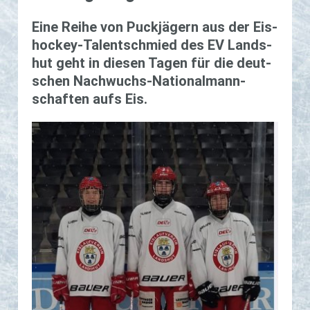
Eine Reihe von Puck­jä­gern aus der Eis­
hockey-Tal­ent­schmied des EV Lands­
hut geht in die­sen Tagen für die deut­
schen Nach­wuchs-Na­tio­nal­mann­
schaf­ten aufs Eis.