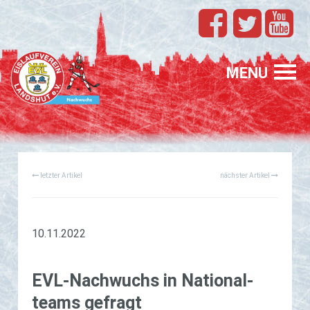
TEAMS
EVL
MENU
SPONSORING
FÖRDERUNG
letzter Artikel
nächster Artikel
PROFIS
GASTELTERN
GESUCHT
10.11.2022
EVL-Nach­wuchs in Na­tio­nal­
teams ge­fragt