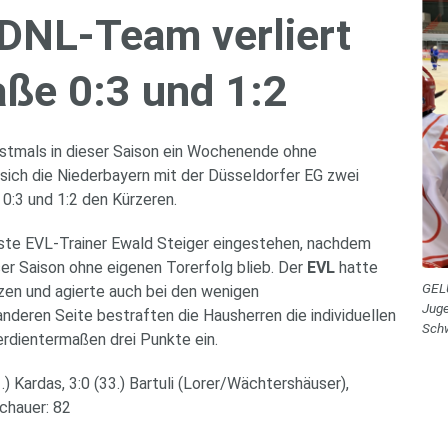
 DNL-Team ver­liert
a­ße 0:3 und 1:2
stmals in dieser Saison ein Wochenende ohne
ich die Niederbayern mit der Düsseldorfer EG zwei
 0:3 und 1:2 den Kürzeren.
usste EVL-Trainer Ewald Steiger eingestehen, nachdem
er Saison ohne eigenen Torerfolg blieb. Der
EVL
hatte
GEL
zen und agierte auch bei den wenigen
Juge
anderen Seite bestraften die Hausherren die individuellen
Schw
erdientermaßen drei Punkte ein.
.) Kardas, 3:0 (33.) Bartuli (Lorer/Wächtershäuser),
schauer: 82