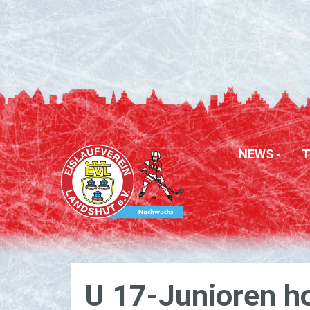
NEWS
U 17-Ju­nio­ren h