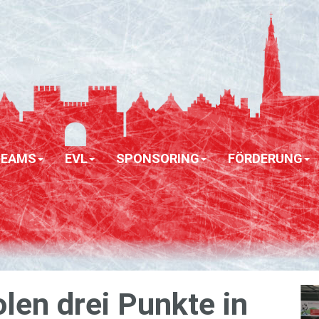
TEAMS
EVL
SPONSORING
FÖRDERUNG
olen drei Punk­te in