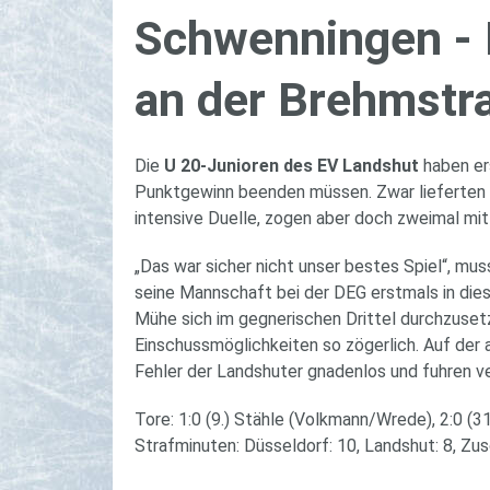
Schwen­nin­gen -
an der Brehm­str
Die
U 20-Junioren des EV Landshut
haben er
Punktgewinn beenden müssen. Zwar lieferten s
intensive Duelle, zogen aber doch zweimal mit
„Das war sicher nicht unser bestes Spiel“, m
seine Mannschaft bei der DEG erstmals in dies
Mühe sich im gegnerischen Drittel durchzuset
Einschussmöglichkeiten so zögerlich. Auf der 
Fehler der Landshuter gnadenlos und fuhren v
Tore: 1:0 (9.) Stähle (Volkmann/Wrede), 2:0 (31
Strafminuten: Düsseldorf: 10, Landshut: 8, Zu