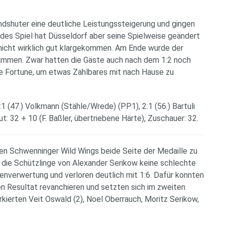
ndshuter eine deutliche Leistungssteigerung und gingen
e des Spiel hat Düsseldorf aber seine Spielweise geändert
r nicht wirklich gut klargekommen. Am Ende wurde der
sammen. Zwar hatten die Gäste auch nach dem 1:2 noch
e Fortune, um etwas Zählbares mit nach Hause zu
1:1 (47.) Volkmann (Stähle/Wrede) (PP1), 2:1 (56.) Bartuli
t: 32 + 10 (F. Baßler, übertriebene Härte), Zuschauer: 32.
en Schwenninger Wild Wings beide Seite der Medaille zu
ie Schützlinge von Alexander Serikow keine schlechte
enverwertung und verloren deutlich mit 1:6. Dafür konnten
n Resultat revanchieren und setzten sich im zweiten
rkierten Veit Oswald (2), Noel Oberrauch, Moritz Serikow,