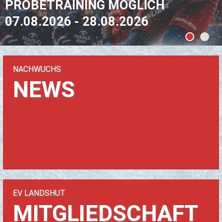
PROBETRAINING MÖGLICH
07.08.2026 - 28.08.2026
NACH­WUCHS
NEWS
EV LANDS­HUT
MIT­GLIED­SCHAFT