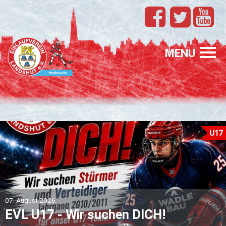
TEAMS
EVL
MENU
SPONSORING
FÖRDERUNG
PROFIS
GASTELTERN
GESUCHT
07. August 2026
EVL U17 - Wir su­chen DICH!