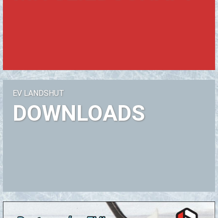
EV LANDS­HUT
DOW­N­LOADS