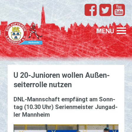
TEAMS
EVL
MENU
SPONSORING
FÖRDERUNG
U 20-Ju­nio­ren wol­len Au­ßen­
PROFIS
sei­ter­rol­le nut­zen
GASTELTERN
GESUCHT
DNL-Mann­schaft emp­fängt am Sonn­
tag (10.30 Uhr) Se­ri­en­meis­ter Jun­g­ad­
ler Mann­heim