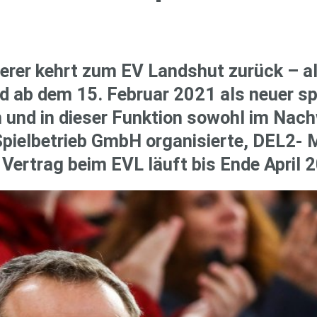
e­rer kehrt zum EV Lands­hut zu­rück – al­
ird ab dem 15. Fe­bru­ar 2021 als neuer spo
en und in die­ser Funk­ti­on so­wohl im Na
Spiel­be­trieb GmbH or­ga­ni­sier­te, DEL2
 Ver­trag beim EVL läuft bis Ende April 