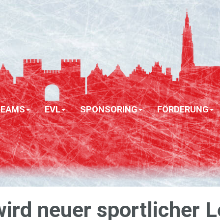
TEAMS
EVL
SPONSORING
FÖRDERUNG
ird neuer sport­li­cher L