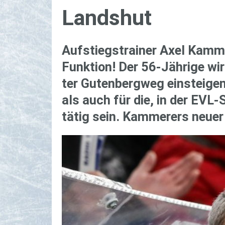
Lands­hut
Auf­stiegs­trai­ner Axel Kam­m
Funk­ti­on! Der 56-Jäh­ri­ge w
ter Gu­ten­berg­weg ein­stei­g
als auch für die, in der EVL-
tätig sein. Kam­me­rers neuer