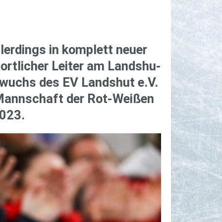
ler­dings in kom­plett neuer
rt­li­cher Lei­ter am Lands­hu­
ch­wuchs des EV Lands­hut e.V.
- Mann­schaft der Rot-Wei­ßen
2023.