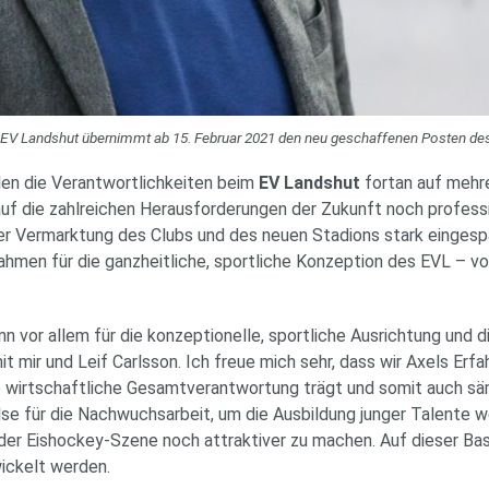
Landshut übernimmt ab 15. Februar 2021 den neu geschaffenen Posten des sp
len die Verantwortlichkeiten beim
EV Landshut
fortan auf mehre
uf die zahlreichen Herausforderungen der Zukunft noch professio
der Vermarktung des Clubs und des neuen Stadions stark eingesp
Rahmen für die ganzheitliche, sportliche Konzeption des EVL – 
ann vor allem für die konzeptionelle, sportliche Ausrichtung und 
mit mir und Leif Carlsson. Ich freue mich sehr, dass wir Axels E
ie wirtschaftliche Gesamtverantwortung trägt und somit auch sä
e für die Nachwuchsarbeit, um die Ausbildung junger Talente wei
 der Eishockey-Szene noch attraktiver zu machen. Auf dieser Bas
wickelt werden.