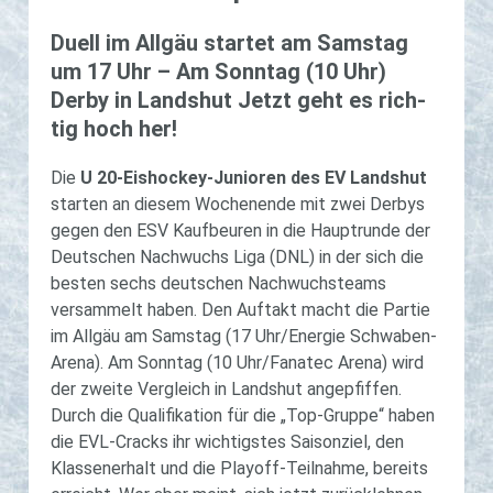
Duell im All­gäu star­tet am Sams­tag
um 17 Uhr – Am Sonn­tag (10 Uhr)
Derby in Lands­hut Jetzt geht es rich­
tig hoch her!
Die
U 20-Eishockey-Junioren des EV Landshut
starten an diesem Wochenende mit zwei Derbys
gegen den ESV Kaufbeuren in die Hauptrunde der
Deutschen Nachwuchs Liga (DNL) in der sich die
besten sechs deutschen Nachwuchsteams
versammelt haben. Den Auftakt macht die Partie
im Allgäu am Samstag (17 Uhr/Energie Schwaben-
Arena). Am Sonntag (10 Uhr/Fanatec Arena) wird
der zweite Vergleich in Landshut angepfiffen.
Durch die Qualifikation für die „Top-Gruppe“ haben
die EVL-Cracks ihr wichtigstes Saisonziel, den
Klassenerhalt und die Playoff-Teilnahme, bereits