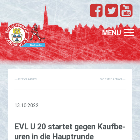
TEAMS
EVL
MENU
SPONSORING
FÖRDERUNG
letzter Artikel
nächster Artikel
PROFIS
GASTELTERN
GESUCHT
13.10.2022
EVL U 20 star­tet gegen Kauf­be­
u­ren in die Haup­trun­de