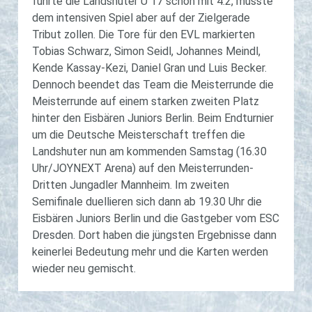
führte die Landshuter U 17 schon mit 4:2, musste
dem intensiven Spiel aber auf der Zielgerade
Tribut zollen. Die Tore für den EVL markierten
Tobias Schwarz, Simon Seidl, Johannes Meindl,
Kende Kassay-Kezi, Daniel Gran und Luis Becker.
Dennoch beendet das Team die Meisterrunde die
Meisterrunde auf einem starken zweiten Platz
hinter den Eisbären Juniors Berlin. Beim Endturnier
um die Deutsche Meisterschaft treffen die
Landshuter nun am kommenden Samstag (16.30
Uhr/JOYNEXT Arena) auf den Meisterrunden-
Dritten Jungadler Mannheim. Im zweiten
Semifinale duellieren sich dann ab 19.30 Uhr die
Eisbären Juniors Berlin und die Gastgeber vom ESC
Dresden. Dort haben die jüngsten Ergebnisse dann
keinerlei Bedeutung mehr und die Karten werden
wieder neu gemischt.