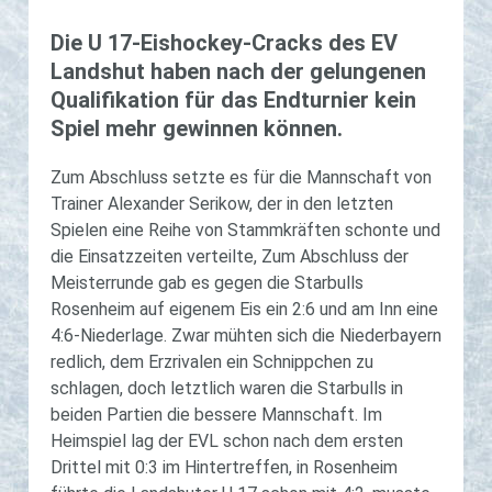
Die U 17-Eis­hockey-Cracks des EV
Lands­hut haben nach der ge­lun­ge­nen
Qua­li­fi­ka­ti­on für das End­tur­nier kein
Spiel mehr ge­win­nen kön­nen.
Zum Abschluss setzte es für die Mannschaft von
Trainer Alexander Serikow, der in den letzten
Spielen eine Reihe von Stammkräften schonte und
die Einsatzzeiten verteilte, Zum Abschluss der
Meisterrunde gab es gegen die Starbulls
Rosenheim auf eigenem Eis ein 2:6 und am Inn eine
4:6-Niederlage. Zwar mühten sich die Niederbayern
redlich, dem Erzrivalen ein Schnippchen zu
schlagen, doch letztlich waren die Starbulls in
beiden Partien die bessere Mannschaft. Im
Heimspiel lag der EVL schon nach dem ersten
Drittel mit 0:3 im Hintertreffen, in Rosenheim