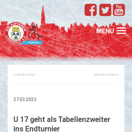
TEAMS
EVL
MENU
SPONSORING
FÖRDERUNG
letzter Artikel
nächster Artikel
PROFIS
GASTELTERN
GESUCHT
27.03.2023
U 17 geht als Ta­bel­len­zwei­ter
ins End­tur­nier