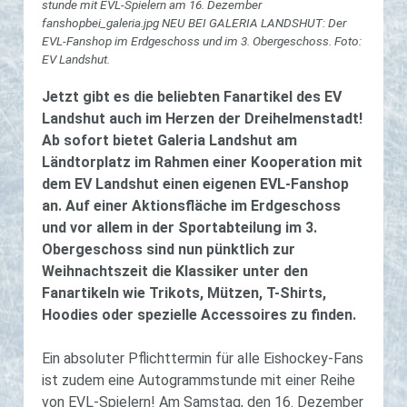
stun­de mit EVL-Spie­lern am 16. De­zem­ber
fanshopbei_galeria.jpg NEU BEI GALERIA LANDSHUT: Der
EVL-Fanshop im Erdgeschoss und im 3. Obergeschoss. Foto:
EV Landshut.
Jetzt gibt es die beliebten Fanartikel des EV
Landshut auch im Herzen der Dreihelmenstadt!
Ab sofort bietet Galeria Landshut am
Ländtorplatz im Rahmen einer Kooperation mit
dem EV Landshut einen eigenen EVL-Fanshop
an. Auf einer Aktionsfläche im Erdgeschoss
und vor allem in der Sportabteilung im 3.
Obergeschoss sind nun pünktlich zur
Weihnachtszeit die Klassiker unter den
Fanartikeln wie Trikots, Mützen, T-Shirts,
Hoodies oder spezielle Accessoires zu finden.
Ein absoluter Pflichttermin für alle Eishockey-Fans
ist zudem eine Autogrammstunde mit einer Reihe
von EVL-Spielern! Am Samstag, den 16. Dezember