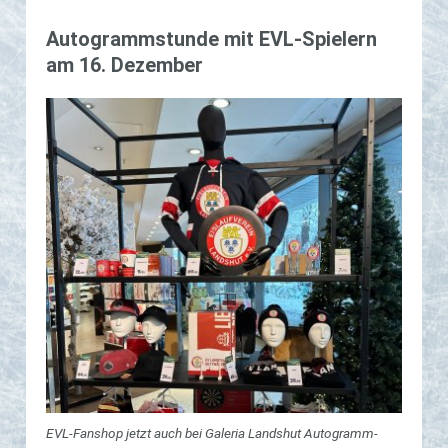
Au­to­­gram­m­­stun­­de mit EVL-Spie­­lern
am 16. De­­zem­­ber
EVL-Fan­shop jetzt auch bei Ga­le­ria Lands­hut Au­to­gramm­