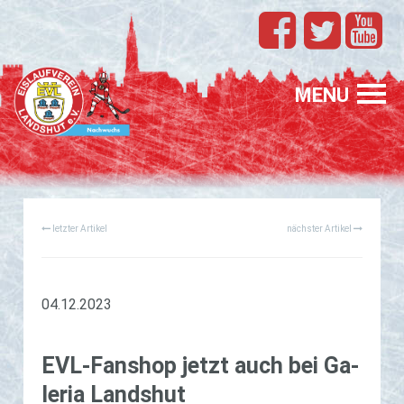
TEAMS
EVL
MENU
SPONSORING
FÖRDERUNG
letzter Artikel
nächster Artikel
PROFIS
GASTELTERN
GESUCHT
04.12.2023
EVL-Fan­­shop jetzt auch bei Ga­
le­ria Lands­hut