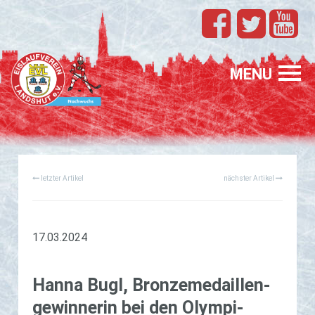
TEAMS
EVL
MENU
SPONSORING
FÖRDERUNG
letzter Artikel
nächster Artikel
PROFIS
GASTELTERN
GESUCHT
17.03.2024
Hanna Bugl, Bron­ze­me­dail­len­
ge­win­ne­rin bei den Olym­pi­