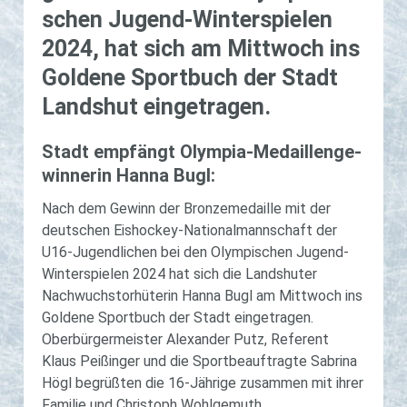
schen Ju­gend-Win­ter­spie­len
2024, hat sich am Mitt­woch ins
Gol­de­ne Sport­buch der Stadt
Lands­hut ein­ge­tra­gen.
Stadt emp­fängt Olym­pia-Me­dail­len­ge­
win­ne­rin Hanna Bugl:
Nach dem Gewinn der Bronzemedaille mit der
deutschen Eishockey-Nationalmannschaft der
U16-Jugendlichen bei den Olympischen Jugend-
Winterspielen 2024 hat sich die Landshuter
Nachwuchstorhüterin Hanna Bugl am Mittwoch ins
Goldene Sportbuch der Stadt eingetragen.
Oberbürgermeister Alexander Putz, Referent
Klaus Peißinger und die Sportbeauftragte Sabrina
Högl begrüßten die 16-Jährige zusammen mit ihrer
Familie und Christoph Wohlgemuth,