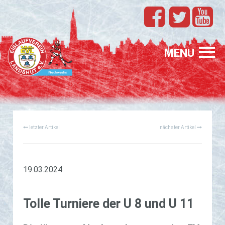
TEAMS
EVL
MENU
SPONSORING
FÖRDERUNG
letzter Artikel
nächster Artikel
PROFIS
GASTELTERN
GESUCHT
19.03.2024
Tolle Tur­nie­re der U 8 und U 11