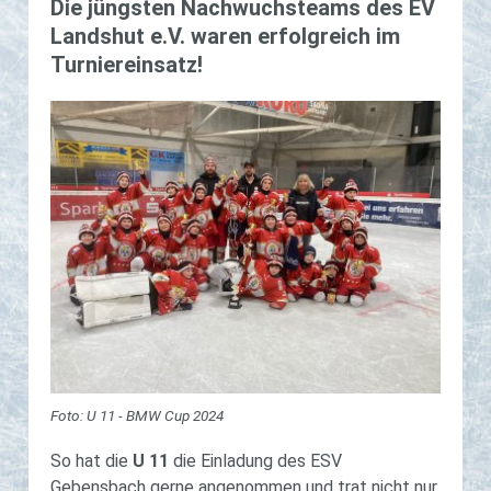
Die jüngs­ten Nach­wuchs­teams des EV
Lands­hut e.V. waren er­folg­reich im
Tur­nier­ein­satz!
Foto: U 11 - BMW Cup 2024
So hat die
U 11
die Einladung des ESV
Gebensbach gerne angenommen und trat nicht nur