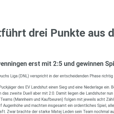
­führt drei Punk­te aus
hwen­nin­gen erst mit 2:5 und ge­win­nen Sp
uchs Liga (DNL) verspricht in der entscheidenden Phase richtig
uckjäger des EV Landshut einen Sieg und eine Niederlage ein. 
das zweite Duell aber mit 2:0. Damit liegen die Landshuter nun
e Teams (Mannheim und Kaufbeuren) folgen mit jeweils acht Zäh
 Augenhöhe und machten insgesamt ein ordentliches Spiel, aller
aft. Zwar brachte der starke Matej Leden sein Team nochmal auf