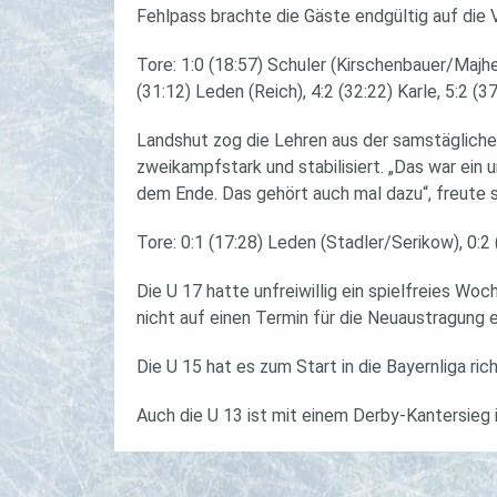
Fehlpass brachte die Gäste endgültig auf die V
Tore: 1:0 (18:57) Schuler (Kirschenbauer/Majher
(31:12) Leden (Reich), 4:2 (32:22) Karle, 5:2 
Landshut zog die Lehren aus der samstägliche
zweikampfstark und stabilisiert. „Das war ein u
dem Ende. Das gehört auch mal dazu“, freute 
Tore: 0:1 (17:28) Leden (Stadler/Serikow), 0:
Die U 17 hatte unfreiwillig ein spielfreies 
nicht auf einen Termin für die Neuaustragung 
Die U 15 hat es zum Start in die Bayernliga r
Auch die U 13 ist mit einem Derby-Kantersieg