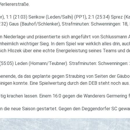
erliererstraße.
), 1:1 (21:03) Serikow (Leden/Salhi) (PP1), 2:1 (25:34) Sprez (Kar
(37:32) Gaus (Bauhof/Schlenker), Strafminuten: Schwenningen: 18,
n Niederlage und präsentierte sich angeführt von Schlussmann 
nheimlich wichtiger Sieg. In dem Spiel war wirklich alles drin, au
sich Hlozek über eine echte Energieleistung seines Teams und
2 (55:05) Leden (Homann/Teubner). Strafminuten: Schwenningen: 
Wochenende, da das geplante gegen Straubing von Seiten der Gäu
einigen konnte. Eine Spielwertung durch den DEB steht noch aus.
ichtig krachen lassen. Einem 16:0 gegen die Wanderers Germering
 in die neue Saison gestartet. Gegen den Deggendorfer SC gewa