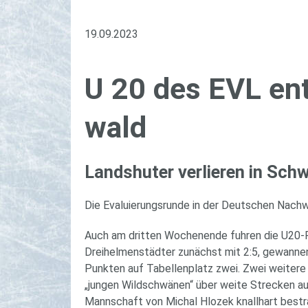
19.09.2023
U 20 des EVL ent
wald
Lands­hu­ter ver­lie­ren in Sc
Die Evaluierungsrunde in der Deutschen Nachw
Auch am dritten Wochenende fuhren die U20-P
Dreihelmenstädter zunächst mit 2:5, gewannen 
Punkten auf Tabellenplatz zwei. Zwei weiter
„jungen Wildschwänen“ über weite Strecken auf
Mannschaft von Michal Hlozek knallhart bestr