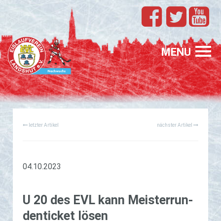
TEAMS
EVL
MENU
SPONSORING
FÖRDERUNG
letzter Artikel
nächster Artikel
PROFIS
GASTELTERN
GESUCHT
04.10.2023
U 20 des EVL kann Meis­ter­run­
den­ti­cket lösen