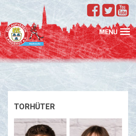
TEAMS
EVL
MENU
SPONSORING
FÖRDERUNG
PROFIS
GASTELTERN
GESUCHT
TORHÜTER