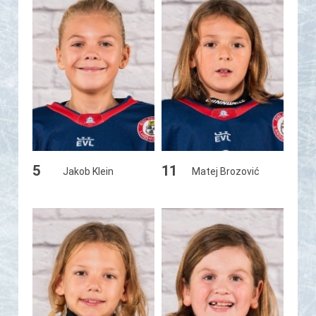
5
11
Jakob Klein
Matej Brozović