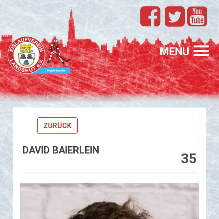
TEAMS
EVL
MENU
SPONSORING
FÖRDERUNG
ZURÜCK
PROFIS
DAVID BAIERLEIN
GASTELTERN
35
GESUCHT