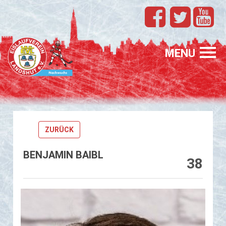
TEAMS
EVL
MENU
SPONSORING
FÖRDERUNG
ZURÜCK
PROFIS
BENJAMIN BAIBL
GASTELTERN
38
GESUCHT