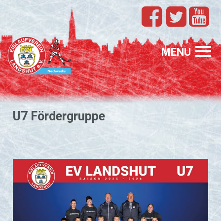
TEAMS
EVL
MENU
SPONSORING
FÖRDERUNG
U7 För­der­grup­pe
PROFIS
GASTELTERN
GESUCHT