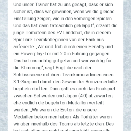
Und unser Trainer hat zu uns gesagt, dass er sich
sicher ist, dass wir gewinnen, wenn wir die gleiche
Einstellung zeigen, wie in den vorherigen Spielen.
Und das hat dann tatsächlich geklappt“, erzählt die
junge Torhüterin des EV Landshut, die in diesem
Spiel ihre Teamkolleginnen von der Bank aus
anfeuerte. „Wir sind früh durch einen Penalty und
ein Powerplay-Tor mit 2:0 in Führung gegangen.
Das hat uns richtig gutgetan und war wichtig für
die Stimmung“, sagt Bugl, die nach der
Schlusssirene mit ihren Teamkameradinnen einen
3:1-Sieg und damit den Gewinn der Bronzemedaille
bejubeln durften. Dann galt es noch das Finalspiel
zwischen Schweden und Japan (4:0) abzuwarten,
ehe endlich die begehrten Medaillen verteilt
wurden. „Wir waren die Ersten, die unsere
Medaillen bekommen haben. Als Torhüter waren
wir aber innerhalb des Teams als letzte dran. Das
hat sich alles gar nicht real angefühlt, wenn alle