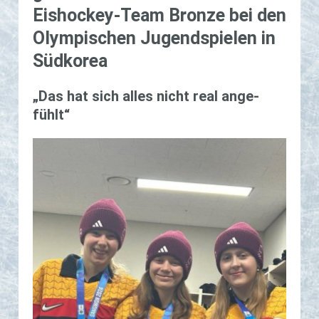
Eis­hockey-Team Bron­ze bei den
Olym­pi­schen Ju­gend­spie­len in
Süd­ko­rea
„Das hat sich alles nicht real an­ge­
fühlt“