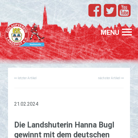
TEAMS
EVL
MENU
SPONSORING
FÖRDERUNG
letzter Artikel
nächster Artikel
PROFIS
GASTELTERN
GESUCHT
21.02.2024
Die Lands­hute­rin Hanna Bugl
ge­winnt mit dem deut­schen