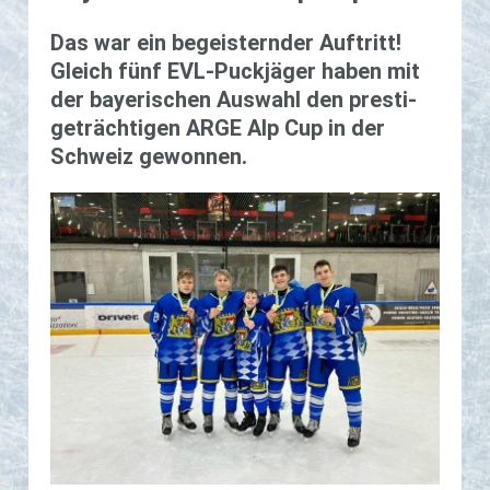
Das war ein be­geis­tern­der Auf­tritt!
Gleich fünf EVL-Puck­jä­ger haben mit
der baye­ri­schen Aus­wahl den pres­ti­
ge­träch­ti­gen ARGE Alp Cup in der
Schweiz ge­won­nen.