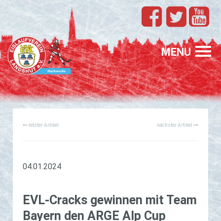
TEAMS
EVL
MENU
SPONSORING
FÖRDERUNG
letzter Artikel
nächster Artikel
PROFIS
GASTELTERN
GESUCHT
04.01.2024
EVL-Cracks ge­win­nen mit Team
Bay­ern den ARGE Alp Cup