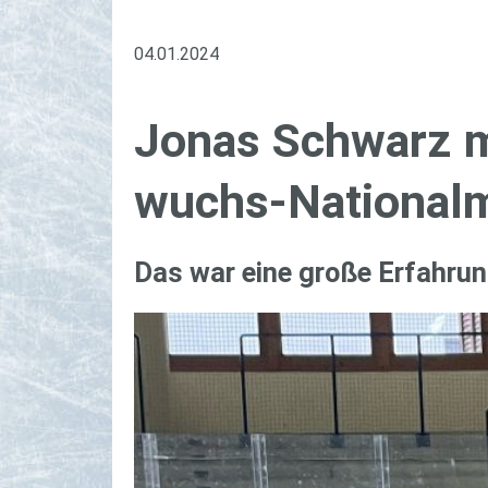
04.01.2024
Jonas Schwarz ma
wuchs-Na­tio­nal­
Das war eine große Er­fah­run