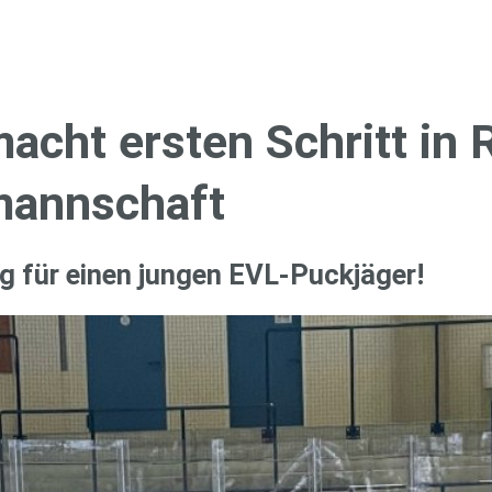
cht ers­ten Schritt in 
mann­schaft
g für einen jun­gen EVL-Puck­jä­ger!