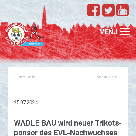
TEAMS
EVL
MENU
SPONSORING
FÖRDERUNG
letzter Artikel
nächster Artikel
PROFIS
GASTELTERN
GESUCHT
25.07.2024
WADLE BAU wird neuer Tri­kots­
pon­sor des EVL-Nach­wuch­ses