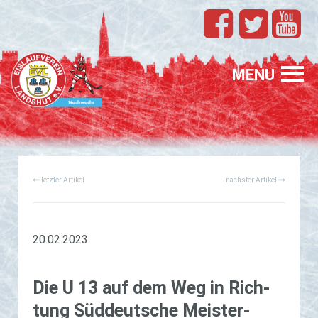
TEAMS
EVL
MENU
SPONSORING
FÖRDERUNG
letzter Artikel
nächster Artikel
PROFIS
GASTELTERN
GESUCHT
20.02.2023
Die U 13 auf dem Weg in Rich­
tung Süd­deut­sche Meis­ter­