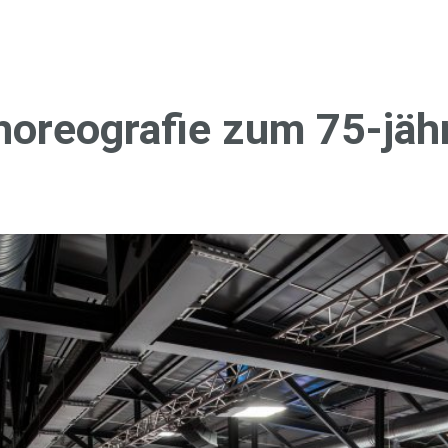
­reo­­gra­­fie zum 75-jäh­ri