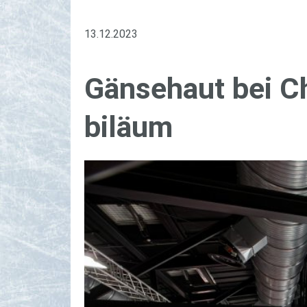
13.12.2023
Gän­­se­haut bei Cho
bi­lä­um