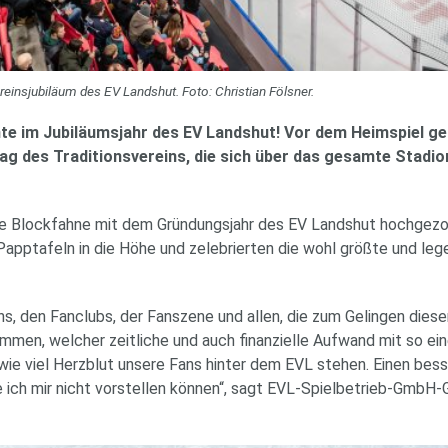
insjubiläum des EV Landshut. Foto: Christian Fölsner.
e im Jubiläumsjahr des EV Landshut! Vor dem Heimspiel ge
g des Traditionsvereins, die sich über das gesamte Stadio
e Blockfahne mit dem Gründungsjahr des EV Landshut hochgezoge
pptafeln in die Höhe und zelebrierten die wohl größte und lege
ns, den Fanclubs, der Fanszene und allen, die zum Gelingen diese
mmen, welcher zeitliche und auch finanzielle Aufwand mit so eine
wie viel Herzblut unsere Fans hinter dem EVL stehen. Einen bess
tte ich mir nicht vorstellen können“, sagt EVL-Spielbetrieb-Gmb