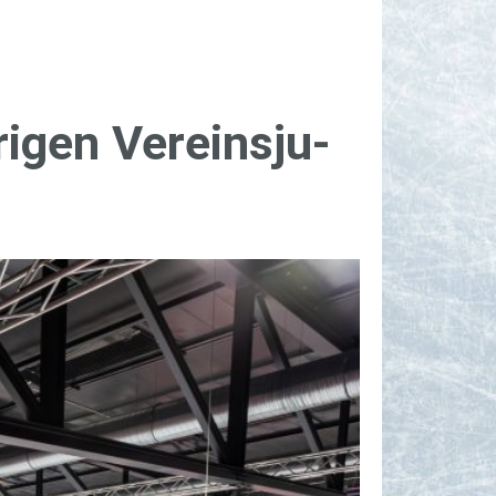
­­gen Ver­eins­ju­­